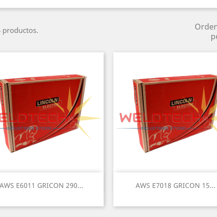
Orde
 productos.
p
Vista rápida
Vista rápida


AWS E6011 GRICON 290...
AWS E7018 GRICON 15...