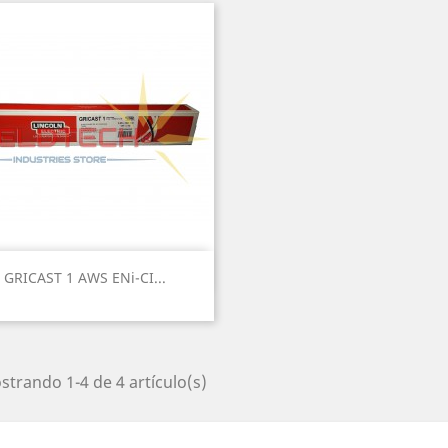
Vista rápida

GRICAST 1 AWS ENi-CI...
trando 1-4 de 4 artículo(s)