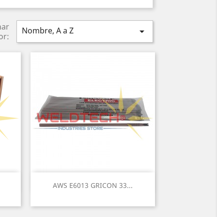
nar
Nombre, A a Z

or:
Vista rápida

AWS E6013 GRICON 33...