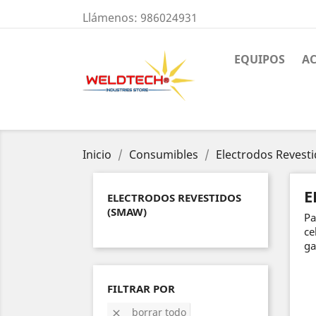
Llámenos:
986024931
EQUIPOS
A
Inicio
Consumibles
Electrodos Revest
E
ELECTRODOS REVESTIDOS
(SMAW)
Pa
ce
ga
FILTRAR POR
borrar todo
